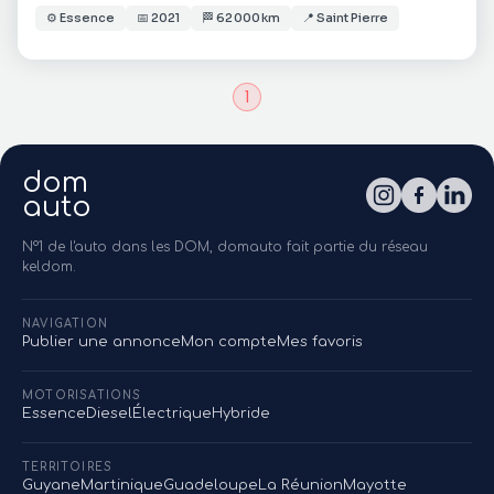
⚙️
Essence
📅
2021
🏁
62 000 km
📍
Saint Pierre
1
dom
auto
N°1 de l'auto dans les DOM, domauto fait partie du réseau
keldom.
NAVIGATION
Publier une annonce
Mon compte
Mes favoris
MOTORISATIONS
Essence
Diesel
Électrique
Hybride
TERRITOIRES
Guyane
Martinique
Guadeloupe
La Réunion
Mayotte