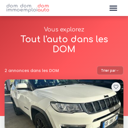
dom
dom
dom
immo
emploi
auto
Vous explorez
Tout l'auto dans les
DOM
2 annonces dans les DOM
Trier par