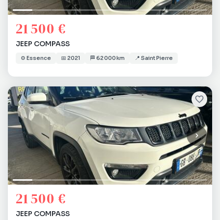
21 500 €
JEEP COMPASS
⚙️
Essence
📅
2021
🏁
62 000 km
📍
Saint Pierre
21 500 €
JEEP COMPASS