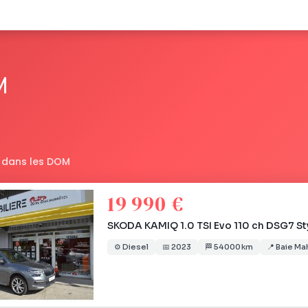
M
 dans les DOM
19 990 €
SKODA KAMIQ 1.0 TSI Evo 110 ch DSG7 St
⚙️
Diesel
📅
2023
🏁
54 000 km
📍
Baie Ma