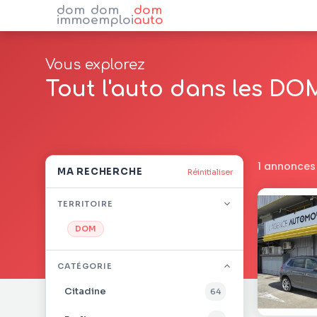
dom
dom
dom
immo
emploi
auto
Vous explorez
Tout l'auto dans les DO
1 annonces
MA RECHERCHE
Réinitialiser
TERRITOIRE
DOM
CATÉGORIE
Citadine
64