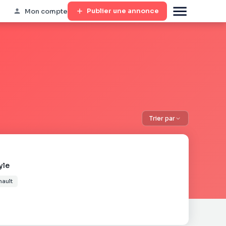
Publier une annonce
Mon compte
Trier par
yle
hault