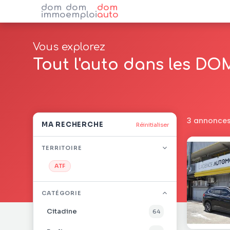
dom
dom
dom
immo
emploi
auto
Vous explorez
Tout l'auto dans les DO
3 annonces
MA RECHERCHE
Réinitialiser
TERRITOIRE
ATF
CATÉGORIE
Citadine
64