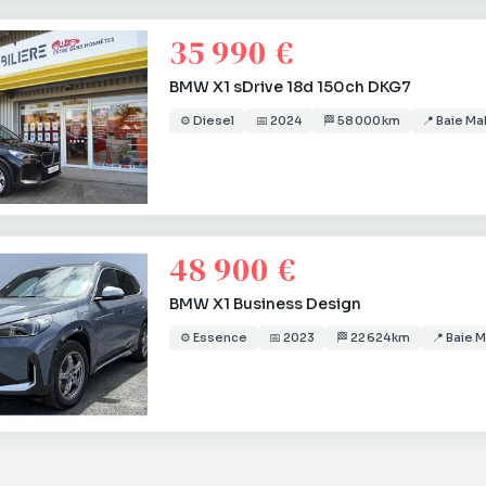
35 990 €
BMW X1 sDrive 18d 150ch DKG7
⚙️
Diesel
📅
2024
🏁
58 000 km
📍
Baie Ma
48 900 €
BMW X1 Business Design
⚙️
Essence
📅
2023
🏁
22 624 km
📍
Baie M