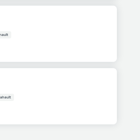
hault
ahault