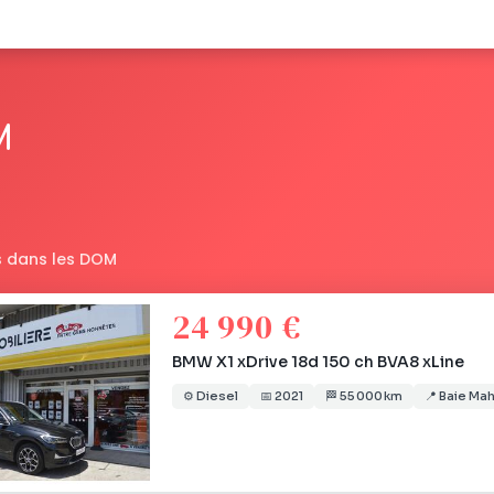
M
 dans les DOM
24 990 €
BMW X1 xDrive 18d 150 ch BVA8 xLine
⚙️
Diesel
📅
2021
🏁
55 000 km
📍
Baie Mah