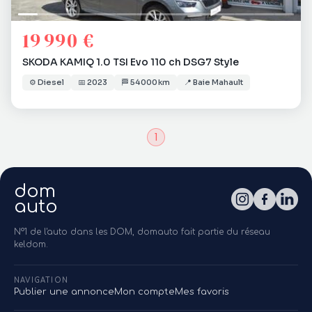
19 990 €
SKODA KAMIQ 1.0 TSI Evo 110 ch DSG7 Style
⚙️
Diesel
📅
2023
🏁
54 000 km
📍
Baie Mahault
1
dom
auto
N°1 de l'auto dans les DOM, domauto fait partie du réseau
keldom.
NAVIGATION
Publier une annonce
Mon compte
Mes favoris