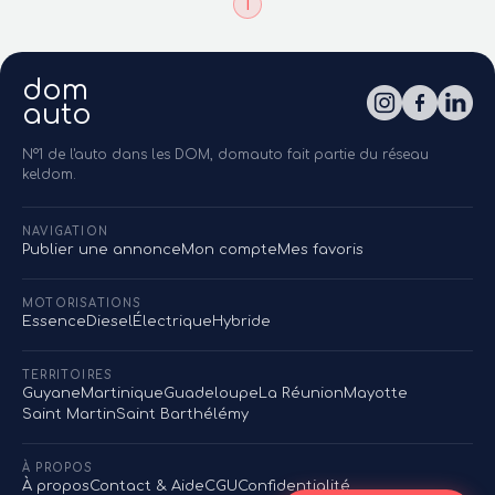
1
dom
auto
N°1 de l'auto dans les DOM, domauto fait partie du réseau
keldom.
NAVIGATION
Publier une annonce
Mon compte
Mes favoris
MOTORISATIONS
Essence
Diesel
Électrique
Hybride
TERRITOIRES
Guyane
Martinique
Guadeloupe
La Réunion
Mayotte
Saint Martin
Saint Barthélémy
À PROPOS
À propos
Contact & Aide
CGU
Confidentialité