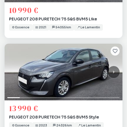
10 990 €
PEUGEOT 208 PURETECH 75 S&S BVM5 Like
⚙️
Essence
📅
2021
🏁
54 055 km
📍
Le Lamentin
13 990 €
PEUGEOT 208 PURETECH 75 S&S BVM5 Style
⚙️
Essence
📅
2023
🏁
24 326 km
📍
Le Lamentin