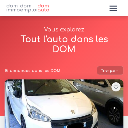
dom
dom
dom
immo
emploi
auto
Vous explorez
Tout l'auto dans les
DOM
16 annonces dans les DOM
Trier par