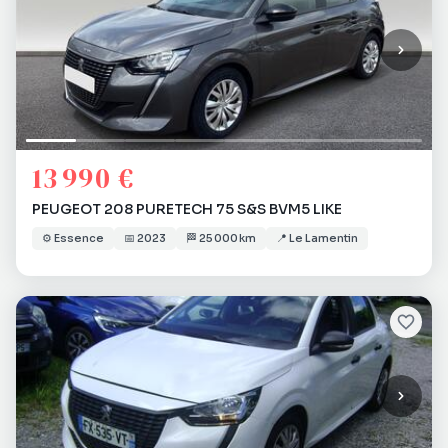
13 990 €
PEUGEOT 208 PURETECH 75 S&S BVM5 LIKE
⚙️
Essence
📅
2023
🏁
25 000 km
📍
Le Lamentin