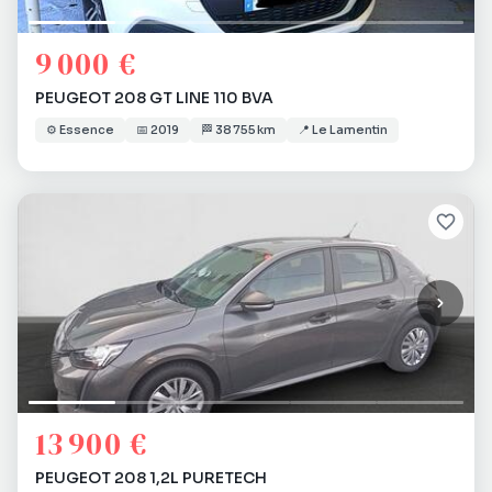
9 000 €
PEUGEOT 208 GT LINE 110 BVA
⚙️
Essence
📅
2019
🏁
38 755 km
📍
Le Lamentin
13 900 €
PEUGEOT 208 1,2L PURETECH