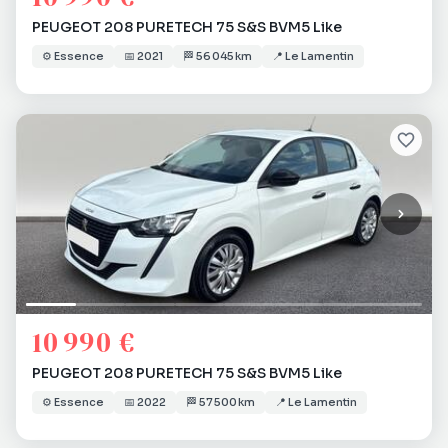
PEUGEOT 208 PURETECH 75 S&S BVM5 Like
⚙️
Essence
📅
2021
🏁
56 045 km
📍
Le Lamentin
10 990 €
PEUGEOT 208 PURETECH 75 S&S BVM5 Like
⚙️
Essence
📅
2022
🏁
57 500 km
📍
Le Lamentin