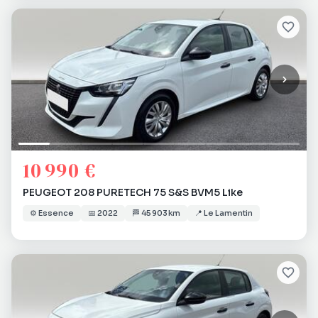
10 990 €
PEUGEOT 208 PURETECH 75 S&S BVM5 Like
⚙️
Essence
📅
2022
🏁
45 903 km
📍
Le Lamentin