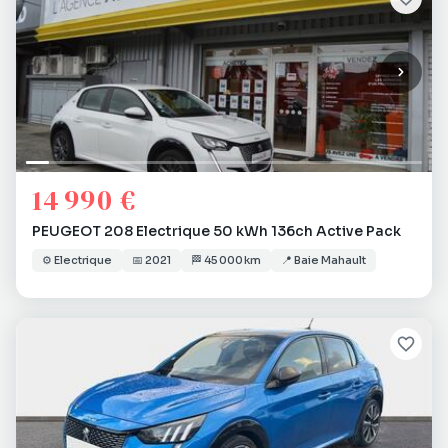
14 990 €
PEUGEOT 208 Electrique 50 kWh 136ch Active Pack
⚙️
Electrique
📅
2021
🏁
45 000 km
📍
Baie Mahault