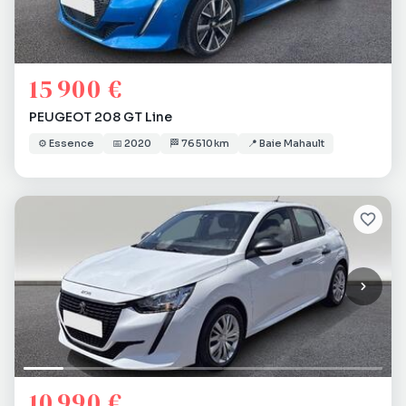
15 900 €
PEUGEOT 208 GT Line
⚙️
Essence
📅
2020
🏁
76 510 km
📍
Baie Mahault
10 990 €