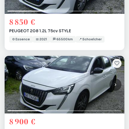
8 850 €
PEUGEOT 208 1.2L 75cv STYLE
⚙️
Essence
📅
2021
🏁
65 500 km
📍
Schoelcher
8 900 €