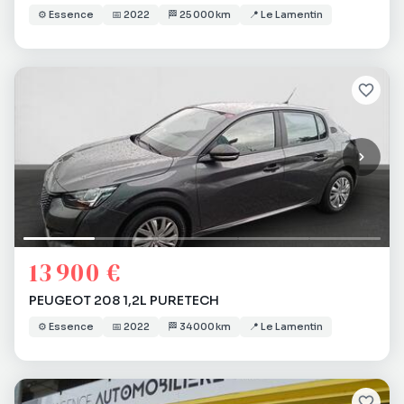
⚙️
Essence
📅
2022
🏁
25 000 km
📍
Le Lamentin
13 900 €
PEUGEOT 208 1,2L PURETECH
⚙️
Essence
📅
2022
🏁
34 000 km
📍
Le Lamentin