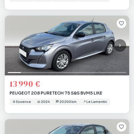
13 990 €
PEUGEOT 208 PURETECH 75 S&S BVM5 LIKE
⚙️
Essence
📅
2024
🏁
20 200 km
📍
Le Lamentin