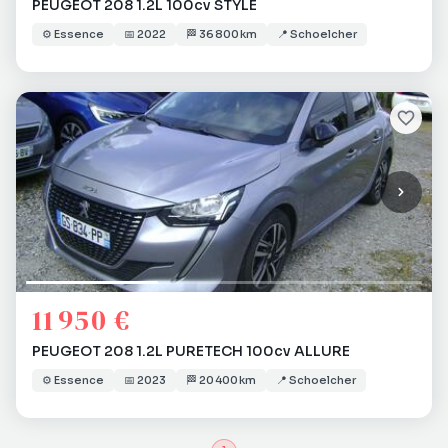
PEUGEOT 208 1.2L 100cv STYLE
⚙️
Essence
📅
2022
🏁
36 800 km
📍
Schoelcher
11 950 €
PEUGEOT 208 1.2L PURETECH 100cv ALLURE
⚙️
Essence
📅
2023
🏁
20 400 km
📍
Schoelcher