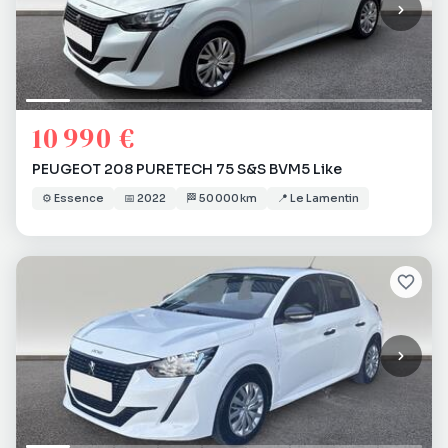
10 990 €
PEUGEOT 208 PURETECH 75 S&S BVM5 Like
⚙️
Essence
📅
2022
🏁
50 000 km
📍
Le Lamentin