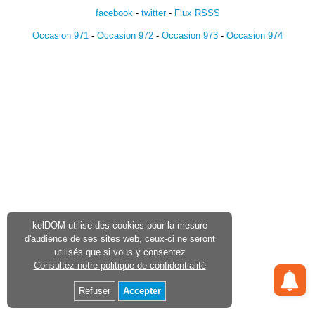
facebook
-
twitter
-
Flux RSSS
Occasion 971
-
Occasion 972
-
Occasion 973
-
Occasion 974
kelDOM utilise des cookies pour la mesure
d'audience de ses sites web, ceux-ci ne seront
utilisés que si vous y consentez
Consultez notre politique de confidentialité
Refuser
Accepter