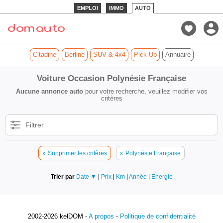
EMPLOI
IMMO
AUTO
Citadine
Berline
SUV & 4x4
Pick-Up
Annuaire
Voiture Occasion Polynésie Française
Aucune annonce auto
pour votre recherche, veuillez modifier vos
critères
Filtrer
x
Supprimer les critères
x
Polynésie Française
Trier par
Date ▼
|
Prix
|
Km
|
Année
|
Energie
2002-2026 kelDOM -
A propos
-
Politique de confidentialité