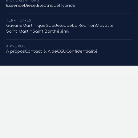
MOTORISATIONS
Essence
Diesel
Électrique
Hybride
TERRITOIRES
Guyane
Martinique
Guadeloupe
La Réunion
Mayotte
Saint Martin
Saint Barthélémy
À PROPOS
À propos
Contact & Aide
CGU
Confidentialité