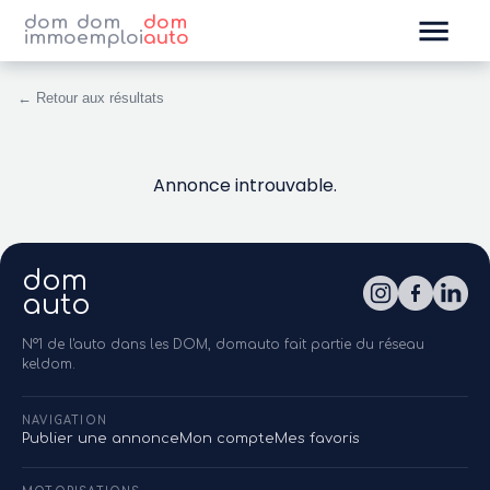
dom
dom
dom
immo
emploi
auto
← Retour aux résultats
Annonce introuvable.
dom
auto
N°1 de l'auto dans les DOM, domauto fait partie du réseau
keldom.
NAVIGATION
Publier une annonce
Mon compte
Mes favoris