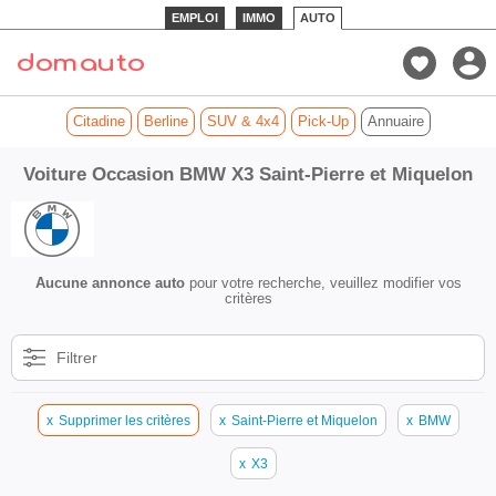
EMPLOI
IMMO
AUTO
Citadine
Berline
SUV & 4x4
Pick-Up
Annuaire
Voiture Occasion BMW X3 Saint-Pierre et Miquelon
Aucune annonce auto
pour votre recherche, veuillez modifier vos
critères
Filtrer
x
Supprimer les critères
x
Saint-Pierre et Miquelon
x
BMW
x
X3