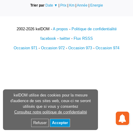
Trier par
Date ▼
|
Prix
|
Km
|
Année
|
Energie
2002-2026 kelDOM -
A propos
-
Politique de confidentialité
facebook
-
twitter
-
Flux RSSS
Occasion 971
-
Occasion 972
-
Occasion 973
-
Occasion 974
kelDOM utilise des cookies pour la mesure
d'audience de ses sites web, ceux-ci ne seront
utilisés que si vous y consentez
Consultez notre politique de confidentialité
Refuser
Accepter