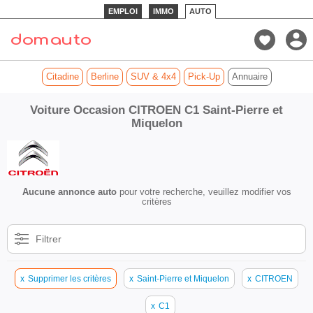
EMPLOI
IMMO
AUTO
Citadine
Berline
SUV & 4x4
Pick-Up
Annuaire
Voiture Occasion CITROEN C1 Saint-Pierre et
Miquelon
Aucune annonce auto
pour votre recherche, veuillez modifier vos
critères
Filtrer
x
Supprimer les critères
x
Saint-Pierre et Miquelon
x
CITROEN
x
C1