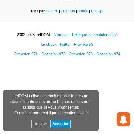
Trier par
Date ▼
|
Prix
|
Km
|
Année
|
Energie
2002-2026 kelDOM -
A propos
-
Politique de confidentialité
facebook
-
twitter
-
Flux RSSS
Occasion 971
-
Occasion 972
-
Occasion 973
-
Occasion 974
kelDOM utilise des cookies pour la mesure
d'audience de ses sites web, ceux-ci ne seront
utilisés que si vous y consentez
Consultez notre politique de confidentialité
Refuser
Accepter