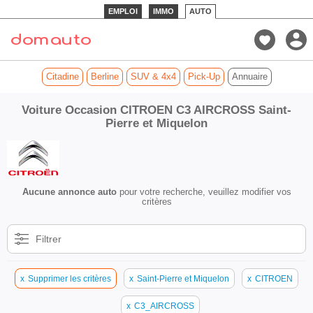
EMPLOI
IMMO
AUTO
Citadine
Berline
SUV & 4x4
Pick-Up
Annuaire
Voiture Occasion CITROEN C3 AIRCROSS Saint-
Pierre et Miquelon
Aucune annonce auto
pour votre recherche, veuillez modifier vos
critères
Filtrer
x
Supprimer les critères
x
Saint-Pierre et Miquelon
x
CITROEN
x
C3_AIRCROSS