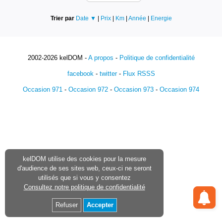
Trier par
Date ▼
|
Prix
|
Km
|
Année
|
Energie
2002-2026 kelDOM -
A propos
-
Politique de confidentialité
facebook
-
twitter
-
Flux RSSS
Occasion 971
-
Occasion 972
-
Occasion 973
-
Occasion 974
kelDOM utilise des cookies pour la mesure
d'audience de ses sites web, ceux-ci ne seront
utilisés que si vous y consentez
Consultez notre politique de confidentialité
Refuser
Accepter