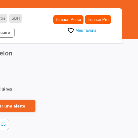
tin
SBH
Espace Perso
Espace Pro
Mes favoris
uaire
elon
itères
er une alerte
C5