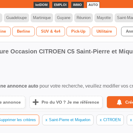
kelDOM
EMPLOI
IMMO
AUTO
Guadeloupe
Martinique
Guyane
Réunion
Mayotte
Saint-Mar
dine
Berline
SUV & 4x4
Pick-Up
Utilitaire
Ann
ture Occasion CITROEN C5 Saint-Pierre et Miqu
ne annonce auto
pour votre recherche, veuillez modifier vos cr
ne annonce
Pro du VO ? Je me référence
Cré
upprimer les critères
x
Saint-Pierre et Miquelon
x
CITROEN
x