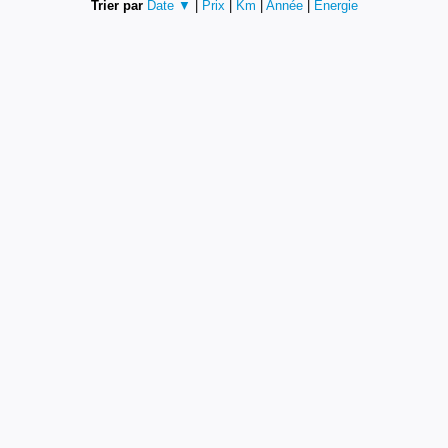
Trier par
Date ▼
|
Prix
|
Km
|
Année
|
Energie