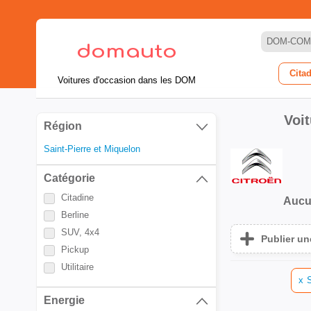
DOM-COM
Cita
Voitures d'occasion dans les DOM
Voi
Région
Saint-Pierre et Miquelon
Catégorie
Citadine
Aucu
Berline
SUV, 4x4
Publier u
Pickup
Utilitaire
x
S
Energie