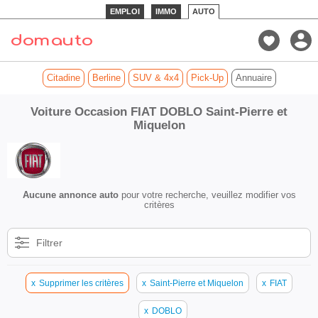
EMPLOI
IMMO
AUTO
Citadine
Berline
SUV & 4x4
Pick-Up
Annuaire
Voiture Occasion FIAT DOBLO Saint-Pierre et
Miquelon
Aucune annonce auto
pour votre recherche, veuillez modifier vos
critères
Filtrer
x
Supprimer les critères
x
Saint-Pierre et Miquelon
x
FIAT
x
DOBLO