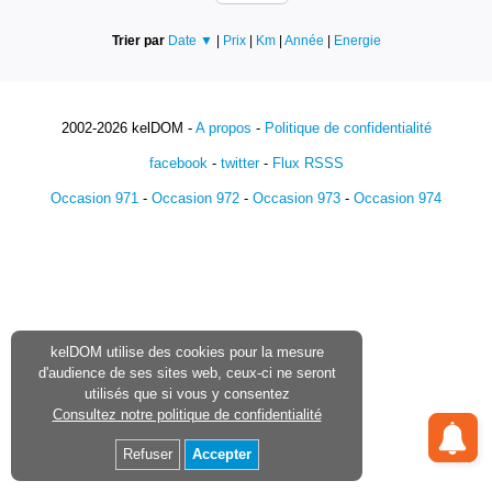
Trier par
Date ▼
|
Prix
|
Km
|
Année
|
Energie
2002-2026 kelDOM -
A propos
-
Politique de confidentialité
facebook
-
twitter
-
Flux RSSS
Occasion 971
-
Occasion 972
-
Occasion 973
-
Occasion 974
kelDOM utilise des cookies pour la mesure
d'audience de ses sites web, ceux-ci ne seront
utilisés que si vous y consentez
Consultez notre politique de confidentialité
Refuser
Accepter