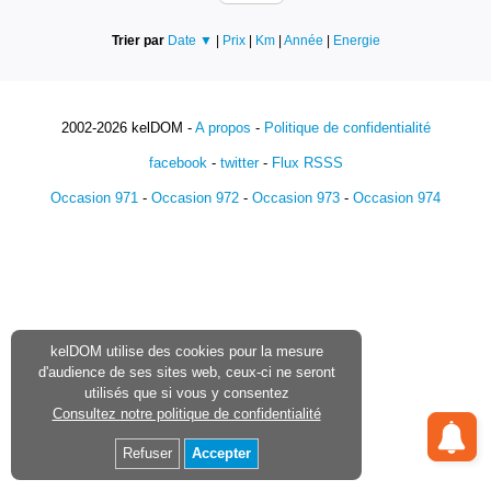
Trier par
Date ▼
|
Prix
|
Km
|
Année
|
Energie
2002-2026 kelDOM -
A propos
-
Politique de confidentialité
facebook
-
twitter
-
Flux RSSS
Occasion 971
-
Occasion 972
-
Occasion 973
-
Occasion 974
kelDOM utilise des cookies pour la mesure
d'audience de ses sites web, ceux-ci ne seront
utilisés que si vous y consentez
Consultez notre politique de confidentialité
Refuser
Accepter