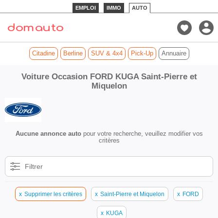
EMPLOI
IMMO
AUTO
Citadine
Berline
SUV & 4x4
Pick-Up
Annuaire
Voiture Occasion FORD KUGA Saint-Pierre et
Miquelon
Aucune annonce auto
pour votre recherche, veuillez modifier vos
critères
Filtrer
x
Supprimer les critères
x
Saint-Pierre et Miquelon
x
FORD
x
KUGA