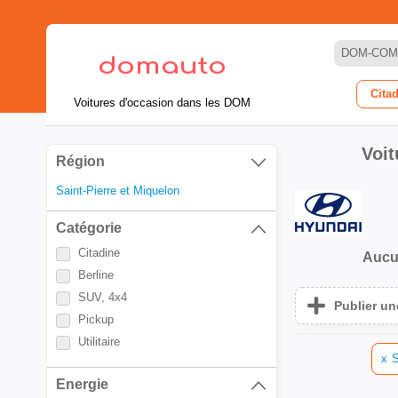
DOM-COM
Cita
Voitures d'occasion dans les DOM
Voit
Région
Saint-Pierre et Miquelon
Catégorie
Citadine
Aucu
Berline
SUV, 4x4
Publier u
Pickup
Utilitaire
x
S
Energie