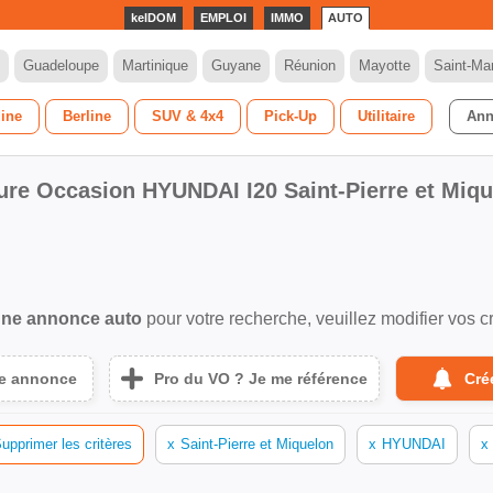
kelDOM
EMPLOI
IMMO
AUTO
Guadeloupe
Martinique
Guyane
Réunion
Mayotte
Saint-Mar
dine
Berline
SUV & 4x4
Pick-Up
Utilitaire
Ann
ure Occasion HYUNDAI I20 Saint-Pierre et Miq
ne annonce auto
pour votre recherche, veuillez modifier vos cr
ne annonce
Pro du VO ? Je me référence
Cré
upprimer les critères
x
Saint-Pierre et Miquelon
x
HYUNDAI
x