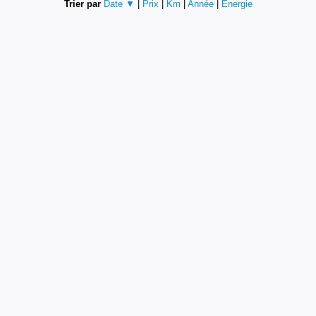
Trier par
Date ▼
|
Prix
|
Km
|
Année
|
Energie