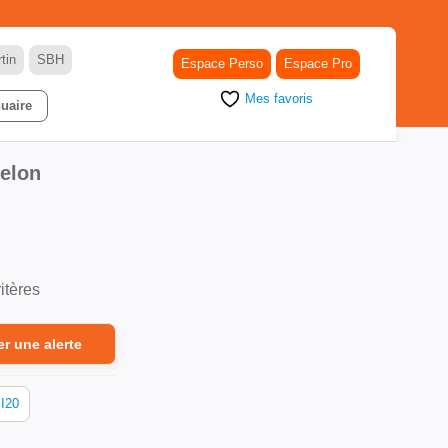
tin
SBH
Espace Perso
Espace Pro
Mes favoris
uaire
uelon
itères
er une alerte
I20