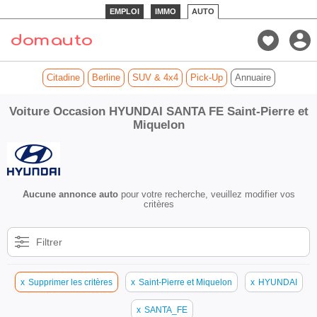
EMPLOI
IMMO
AUTO
Citadine
Berline
SUV & 4x4
Pick-Up
Annuaire
Voiture Occasion HYUNDAI SANTA FE Saint-Pierre et
Miquelon
Aucune annonce auto
pour votre recherche, veuillez modifier vos
critères
Filtrer
x
Supprimer les critères
x
Saint-Pierre et Miquelon
x
HYUNDAI
x
SANTA_FE