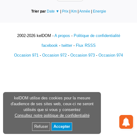
Trier par
Date ▼
|
Prix
|
Km
|
Année
|
Energie
2002-2026 kelDOM -
A propos
-
Politique de confidentialité
facebook
-
twitter
-
Flux RSSS
Occasion 971
-
Occasion 972
-
Occasion 973
-
Occasion 974
kelDOM utilise des cookies pour la mesure
d'audience de ses sites web, ceux-ci ne seront
utilisés que si vous y consentez
Consultez notre politique de confidentialité
Refuser
Accepter