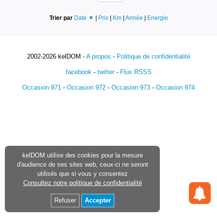
Trier par
Date ▼
|
Prix
|
Km
|
Année
|
Energie
2002-2026 kelDOM -
A propos
-
Politique de confidentialité
facebook
-
twitter
-
Flux RSSS
Occasion 971
-
Occasion 972
-
Occasion 973
-
Occasion 974
kelDOM utilise des cookies pour la mesure
d'audience de ses sites web, ceux-ci ne seront
utilisés que si vous y consentez
Consultez notre politique de confidentialité
Refuser
Accepter