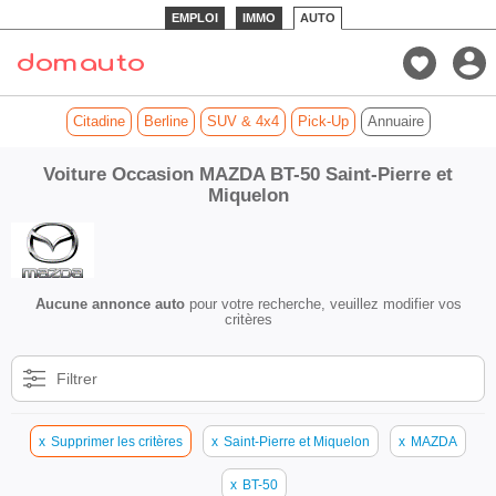
EMPLOI
IMMO
AUTO
Citadine
Berline
SUV & 4x4
Pick-Up
Annuaire
Voiture Occasion MAZDA BT-50 Saint-Pierre et
Miquelon
Aucune annonce auto
pour votre recherche, veuillez modifier vos
critères
Filtrer
x
Supprimer les critères
x
Saint-Pierre et Miquelon
x
MAZDA
x
BT-50