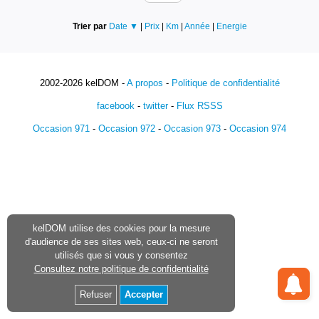
Trier par
Date ▼
|
Prix
|
Km
|
Année
|
Energie
2002-2026 kelDOM -
A propos
-
Politique de confidentialité
facebook
-
twitter
-
Flux RSSS
Occasion 971
-
Occasion 972
-
Occasion 973
-
Occasion 974
kelDOM utilise des cookies pour la mesure
d'audience de ses sites web, ceux-ci ne seront
utilisés que si vous y consentez
Consultez notre politique de confidentialité
Refuser
Accepter