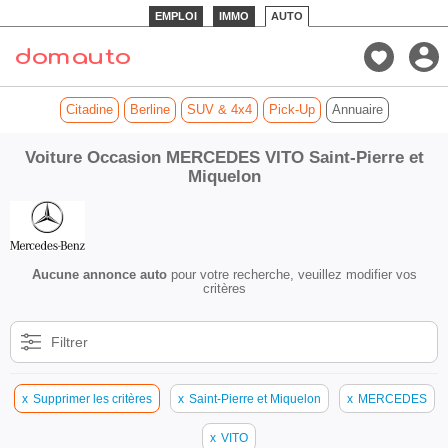
EMPLOI
IMMO
AUTO
Citadine
Berline
SUV & 4x4
Pick-Up
Annuaire
Voiture Occasion MERCEDES VITO Saint-Pierre et
Miquelon
Aucune annonce auto
pour votre recherche, veuillez modifier vos
critères
Filtrer
x
Supprimer les critères
x
Saint-Pierre et Miquelon
x
MERCEDES
x
VITO