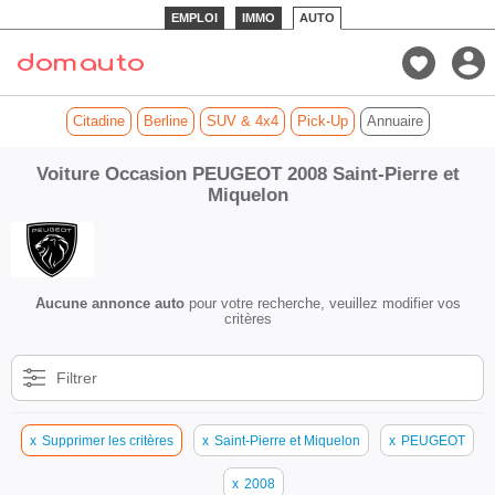
EMPLOI
IMMO
AUTO
Citadine
Berline
SUV & 4x4
Pick-Up
Annuaire
Voiture Occasion PEUGEOT 2008 Saint-Pierre et
Miquelon
Aucune annonce auto
pour votre recherche, veuillez modifier vos
critères
Filtrer
x
Supprimer les critères
x
Saint-Pierre et Miquelon
x
PEUGEOT
x
2008