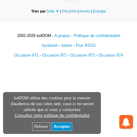
Trier par
Date ▼
|
Prix
|
Km
|
Année
|
Energie
2002-2026 kelDOM -
A propos
-
Politique de confidentialité
facebook
-
twitter
-
Flux RSSS
Occasion 971
-
Occasion 972
-
Occasion 973
-
Occasion 974
kelDOM utilise des cookies pour la mesure
d'audience de ses sites web, ceux-ci ne seront
utilisés que si vous y consentez
Consultez notre politique de confidentialité
Refuser
Accepter