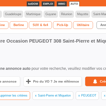
kelDOM
EMPLOI
IMMO
AUTO
Guadeloupe
Martinique
Guyane
Réunion
Mayotte
Saint-Mar
dine
Berline
SUV & 4x4
Pick-Up
Utilitaire
Ann
ure Occasion PEUGEOT 308 Saint-Pierre et Miq
ne annonce auto
pour votre recherche, veuillez modifier vos cr
ne annonce
Pro du VO ? Je me référence
Cré
upprimer les critères
x
Saint-Pierre et Miquelon
x
PEUGEOT
x