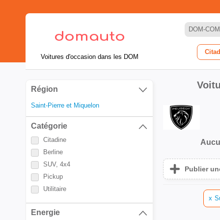
DOM-COM
Cita
Voitures d'occasion dans les DOM
Voit
Région
Saint-Pierre et Miquelon
Catégorie
Citadine
Aucu
Berline
SUV, 4x4
Publier u
Pickup
Utilitaire
x
S
Energie