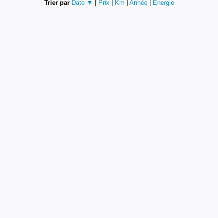
Trier par
Date ▼
|
Prix
|
Km
|
Année
|
Energie