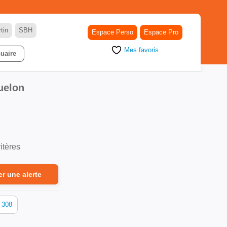
tin
SBH
Espace Perso
Espace Pro
Mes favoris
uaire
uelon
itères
er une alerte
308