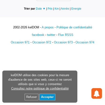
Trier par
Date ▼
|
Prix
|
Km
|
Année
|
Energie
2002-2026 kelDOM -
A propos
-
Politique de confidentialité
facebook
-
twitter
-
Flux RSSS
Occasion 971
-
Occasion 972
-
Occasion 973
-
Occasion 974
kelDOM utilise des cookies pour la mesure
d'audience de ses sites web, ceux-ci ne seront
utilisés que si vous y consentez
Consultez notre politique de confidentialité
Refuser
Accepter