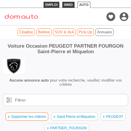
EMPLOI
IMMO
AUTO
Citadine
Berline
SUV & 4x4
Pick-Up
Annuaire
Voiture Occasion PEUGEOT PARTNER FOURGON
Saint-Pierre et Miquelon
Aucune annonce auto
pour votre recherche, veuillez modifier vos
critères
Filtrer
x
Supprimer les critères
x
Saint-Pierre et Miquelon
x
PEUGEOT
x
PARTNER_FOURGON