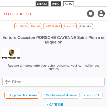
EMPLOI
IMMO
AUTO
Citadine
Berline
SUV & 4x4
Pick-Up
Annuaire
Voiture Occasion PORSCHE CAYENNE Saint-Pierre et
Miquelon
Aucune annonce auto
pour votre recherche, veuillez modifier vos
critères
Filtrer
x
Supprimer les critères
x
Saint-Pierre et Miquelon
x
PORSCHE
x
CAYENNE