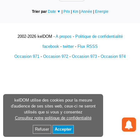
Trier par
Date ▼
|
Prix
|
Km
|
Année
|
Energie
2002-2026 kelDOM -
A propos
-
Politique de confidentialité
facebook
-
twitter
-
Flux RSSS
Occasion 971
-
Occasion 972
-
Occasion 973
-
Occasion 974
kelDOM utilise des cookies pour la mesure
d'audience de ses sites web, ceux-ci ne seront
utilisés que si vous y consentez
Consultez notre politique de confidentialité
Refuser
Accepter