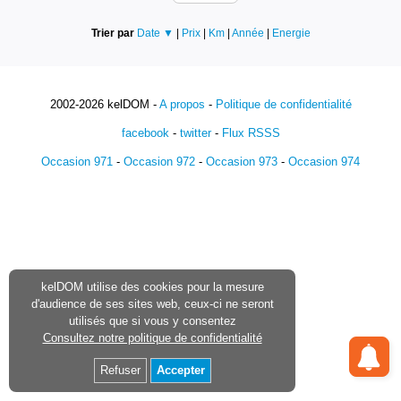
Trier par
Date ▼
|
Prix
|
Km
|
Année
|
Energie
2002-2026 kelDOM -
A propos
-
Politique de confidentialité
facebook
-
twitter
-
Flux RSSS
Occasion 971
-
Occasion 972
-
Occasion 973
-
Occasion 974
kelDOM utilise des cookies pour la mesure
d'audience de ses sites web, ceux-ci ne seront
utilisés que si vous y consentez
Consultez notre politique de confidentialité
Refuser
Accepter