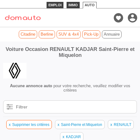
EMPLOI
IMMO
AUTO
Citadine
Berline
SUV & 4x4
Pick-Up
Annuaire
Voiture Occasion RENAULT KADJAR Saint-Pierre et
Miquelon
Aucune annonce auto
pour votre recherche, veuillez modifier vos
critères
Filtrer
x
Supprimer les critères
x
Saint-Pierre et Miquelon
x
RENAULT
x
KADJAR