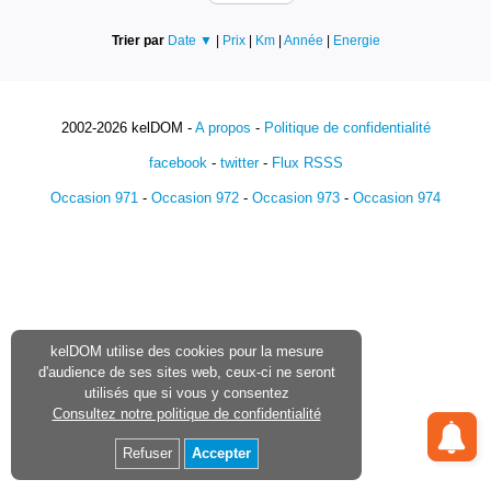
Trier par
Date ▼
|
Prix
|
Km
|
Année
|
Energie
2002-2026 kelDOM -
A propos
-
Politique de confidentialité
facebook
-
twitter
-
Flux RSSS
Occasion 971
-
Occasion 972
-
Occasion 973
-
Occasion 974
kelDOM utilise des cookies pour la mesure
d'audience de ses sites web, ceux-ci ne seront
utilisés que si vous y consentez
Consultez notre politique de confidentialité
Refuser
Accepter