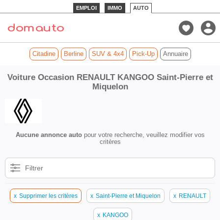
EMPLOI
IMMO
AUTO
Citadine
Berline
SUV & 4x4
Pick-Up
Annuaire
Voiture Occasion RENAULT KANGOO Saint-Pierre et
Miquelon
Aucune annonce auto
pour votre recherche, veuillez modifier vos
critères
Filtrer
x
Supprimer les critères
x
Saint-Pierre et Miquelon
x
RENAULT
x
KANGOO