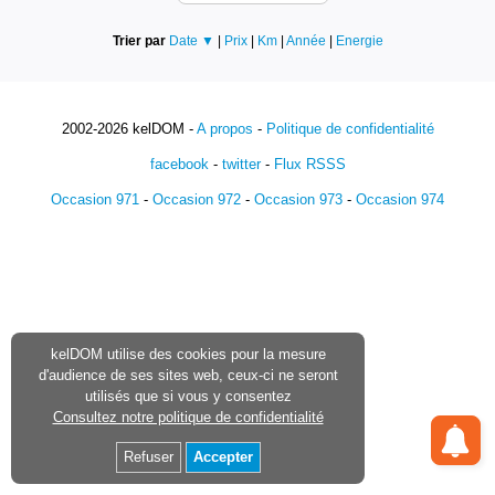
Trier par
Date ▼
|
Prix
|
Km
|
Année
|
Energie
2002-2026 kelDOM -
A propos
-
Politique de confidentialité
facebook
-
twitter
-
Flux RSSS
Occasion 971
-
Occasion 972
-
Occasion 973
-
Occasion 974
kelDOM utilise des cookies pour la mesure
d'audience de ses sites web, ceux-ci ne seront
utilisés que si vous y consentez
Consultez notre politique de confidentialité
Refuser
Accepter