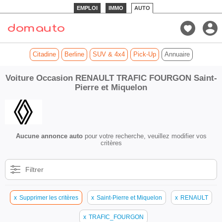
EMPLOI
IMMO
AUTO
Citadine
Berline
SUV & 4x4
Pick-Up
Annuaire
Voiture Occasion RENAULT TRAFIC FOURGON Saint-
Pierre et Miquelon
Aucune annonce auto
pour votre recherche, veuillez modifier vos
critères
Filtrer
x
Supprimer les critères
x
Saint-Pierre et Miquelon
x
RENAULT
x
TRAFIC_FOURGON