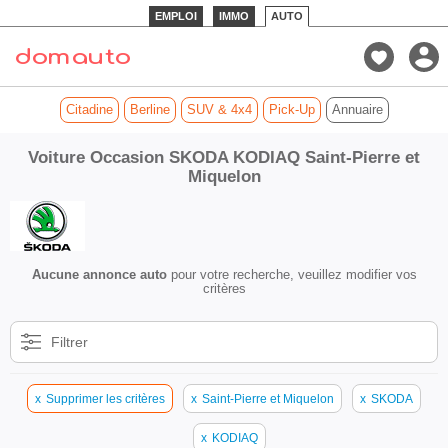
EMPLOI
IMMO
AUTO
Citadine
Berline
SUV & 4x4
Pick-Up
Annuaire
Voiture Occasion SKODA KODIAQ Saint-Pierre et
Miquelon
Aucune annonce auto
pour votre recherche, veuillez modifier vos
critères
Filtrer
x
Supprimer les critères
x
Saint-Pierre et Miquelon
x
SKODA
x
KODIAQ