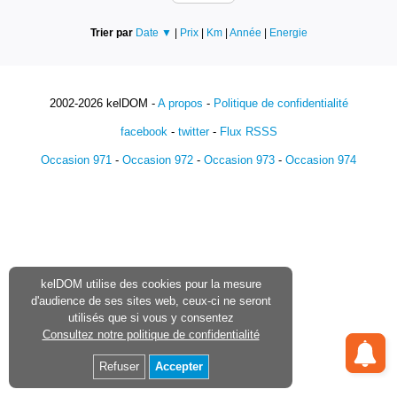
Trier par
Date ▼
|
Prix
|
Km
|
Année
|
Energie
2002-2026 kelDOM -
A propos
-
Politique de confidentialité
facebook
-
twitter
-
Flux RSSS
Occasion 971
-
Occasion 972
-
Occasion 973
-
Occasion 974
kelDOM utilise des cookies pour la mesure
d'audience de ses sites web, ceux-ci ne seront
utilisés que si vous y consentez
Consultez notre politique de confidentialité
Refuser
Accepter