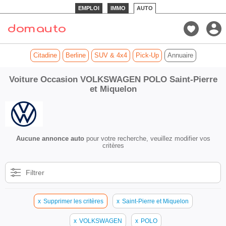
EMPLOI
IMMO
AUTO
Citadine
Berline
SUV & 4x4
Pick-Up
Annuaire
Voiture Occasion VOLKSWAGEN POLO Saint-Pierre
et Miquelon
Aucune annonce auto
pour votre recherche, veuillez modifier vos
critères
Filtrer
x
Supprimer les critères
x
Saint-Pierre et Miquelon
x
VOLKSWAGEN
x
POLO