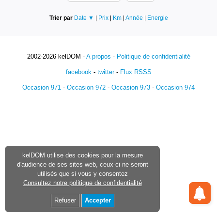
Trier par
Date ▼
|
Prix
|
Km
|
Année
|
Energie
2002-2026 kelDOM -
A propos
-
Politique de confidentialité
facebook
-
twitter
-
Flux RSSS
Occasion 971
-
Occasion 972
-
Occasion 973
-
Occasion 974
kelDOM utilise des cookies pour la mesure
d'audience de ses sites web, ceux-ci ne seront
utilisés que si vous y consentez
Consultez notre politique de confidentialité
Refuser
Accepter