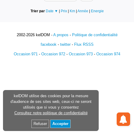
Trier par
Date ▼
|
Prix
|
Km
|
Année
|
Energie
2002-2026 kelDOM -
A propos
-
Politique de confidentialité
facebook
-
twitter
-
Flux RSSS
Occasion 971
-
Occasion 972
-
Occasion 973
-
Occasion 974
kelDOM utilise des cookies pour la mesure
d'audience de ses sites web, ceux-ci ne seront
utilisés que si vous y consentez
Consultez notre politique de confidentialité
Refuser
Accepter