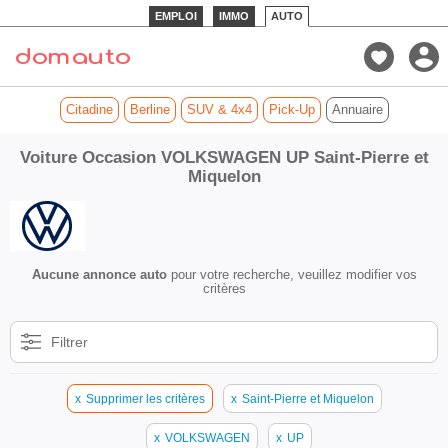
EMPLOI
IMMO
AUTO
Citadine
Berline
SUV & 4x4
Pick-Up
Annuaire
Voiture Occasion VOLKSWAGEN UP Saint-Pierre et
Miquelon
Aucune annonce auto
pour votre recherche, veuillez modifier vos
critères
Filtrer
x
Supprimer les critères
x
Saint-Pierre et Miquelon
x
VOLKSWAGEN
x
UP