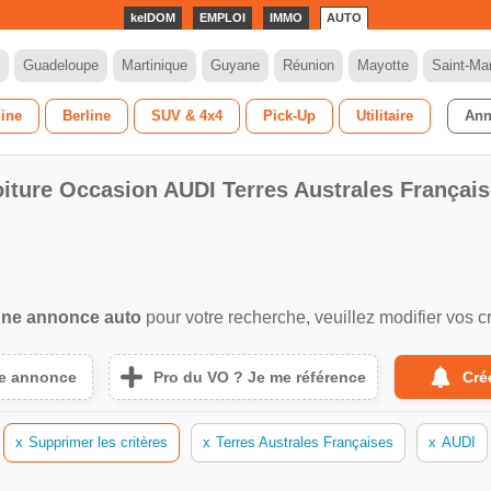
kelDOM
EMPLOI
IMMO
AUTO
Guadeloupe
Martinique
Guyane
Réunion
Mayotte
Saint-Mar
dine
Berline
SUV & 4x4
Pick-Up
Utilitaire
Ann
iture Occasion AUDI Terres Australes Françai
ne annonce auto
pour votre recherche, veuillez modifier vos cr
ne annonce
Pro du VO ? Je me référence
Cré
x
Supprimer les critères
x
Terres Australes Françaises
x
AUDI