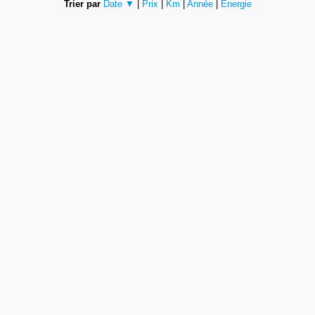
Trier par
Date ▼
|
Prix
|
Km
|
Année
|
Energie