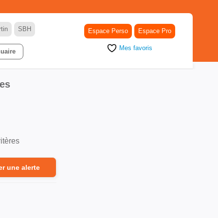
tin
SBH
Espace Perso
Espace Pro
Mes favoris
uaire
ses
itères
er une alerte