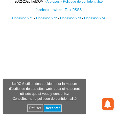
2002-2026 kelDOM -
A propos
-
Politique de confidentialité
facebook
-
twitter
-
Flux RSSS
Occasion 971
-
Occasion 972
-
Occasion 973
-
Occasion 974
kelDOM utilise des cookies pour la mesure
d'audience de ses sites web, ceux-ci ne seront
utilisés que si vous y consentez
Consultez notre politique de confidentialité
Refuser
Accepter