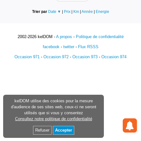
Trier par
Date ▼
|
Prix
|
Km
|
Année
|
Energie
2002-2026 kelDOM -
A propos
-
Politique de confidentialité
facebook
-
twitter
-
Flux RSSS
Occasion 971
-
Occasion 972
-
Occasion 973
-
Occasion 974
kelDOM utilise des cookies pour la mesure
d'audience de ses sites web, ceux-ci ne seront
utilisés que si vous y consentez
Consultez notre politique de confidentialité
Refuser
Accepter