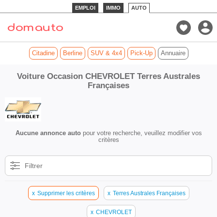
EMPLOI
IMMO
AUTO
Citadine
Berline
SUV & 4x4
Pick-Up
Annuaire
Voiture Occasion CHEVROLET Terres Australes
Françaises
Aucune annonce auto
pour votre recherche, veuillez modifier vos
critères
Filtrer
x
Supprimer les critères
x
Terres Australes Françaises
x
CHEVROLET