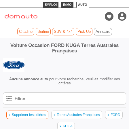
EMPLOI
IMMO
AUTO
Citadine
Berline
SUV & 4x4
Pick-Up
Annuaire
Voiture Occasion FORD KUGA Terres Australes
Françaises
Aucune annonce auto
pour votre recherche, veuillez modifier vos
critères
Filtrer
x
Supprimer les critères
x
Terres Australes Françaises
x
FORD
x
KUGA