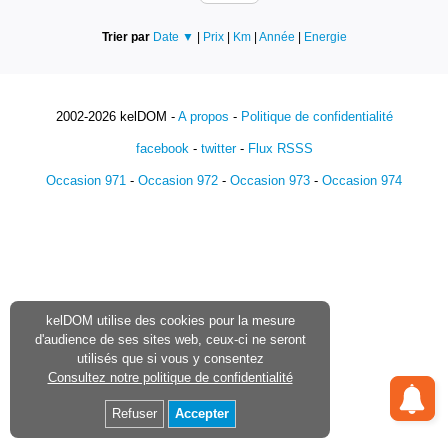
Trier par
Date ▼
|
Prix
|
Km
|
Année
|
Energie
2002-2026 kelDOM -
A propos
-
Politique de confidentialité
facebook
-
twitter
-
Flux RSSS
Occasion 971
-
Occasion 972
-
Occasion 973
-
Occasion 974
kelDOM utilise des cookies pour la mesure
d'audience de ses sites web, ceux-ci ne seront
utilisés que si vous y consentez
Consultez notre politique de confidentialité
Refuser
Accepter