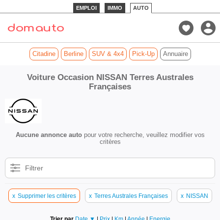
EMPLOI
IMMO
AUTO
Citadine
Berline
SUV & 4x4
Pick-Up
Annuaire
Voiture Occasion NISSAN Terres Australes
Françaises
Aucune annonce auto
pour votre recherche, veuillez modifier vos
critères
Filtrer
x
Supprimer les critères
x
Terres Australes Françaises
x
NISSAN
Trier par
Date ▼
|
Prix
|
Km
|
Année
|
Energie