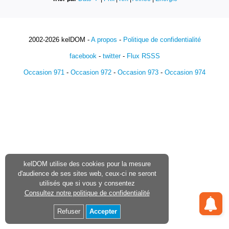
2002-2026 kelDOM -
A propos
-
Politique de confidentialité
facebook
-
twitter
-
Flux RSSS
Occasion 971
-
Occasion 972
-
Occasion 973
-
Occasion 974
kelDOM utilise des cookies pour la mesure
d'audience de ses sites web, ceux-ci ne seront
utilisés que si vous y consentez
Consultez notre politique de confidentialité
Refuser
Accepter