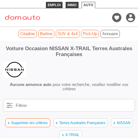
EMPLOI
IMMO
AUTO
Citadine
Berline
SUV & 4x4
Pick-Up
Annuaire
Voiture Occasion NISSAN X-TRAIL Terres Australes
Françaises
Aucune annonce auto
pour votre recherche, veuillez modifier vos
critères
Filtrer
x
Supprimer les critères
x
Terres Australes Françaises
x
NISSAN
x
X-TRAIL