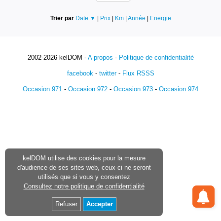
Trier par
Date ▼
|
Prix
|
Km
|
Année
|
Energie
2002-2026 kelDOM -
A propos
-
Politique de confidentialité
facebook
-
twitter
-
Flux RSSS
Occasion 971
-
Occasion 972
-
Occasion 973
-
Occasion 974
kelDOM utilise des cookies pour la mesure
d'audience de ses sites web, ceux-ci ne seront
utilisés que si vous y consentez
Consultez notre politique de confidentialité
Refuser
Accepter