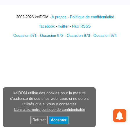
2002-2026 kelDOM -
A propos
-
Politique de confidentialité
facebook
-
twitter
-
Flux RSSS
Occasion 971
-
Occasion 972
-
Occasion 973
-
Occasion 974
kelDOM utilise des cookies pour la mesure
d'audience de ses sites web, ceux-ci ne seront
utilisés que si vous y consentez
Consultez notre politique de confidentialité
Refuser
Accepter