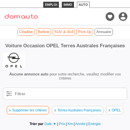
EMPLOI
IMMO
AUTO
Citadine
Berline
SUV & 4x4
Pick-Up
Annuaire
Voiture Occasion OPEL Terres Australes Françaises
Aucune annonce auto
pour votre recherche, veuillez modifier vos
critères
Filtrer
x
Supprimer les critères
x
Terres Australes Françaises
x
OPEL
Trier par
Date ▼
|
Prix
|
Km
|
Année
|
Energie