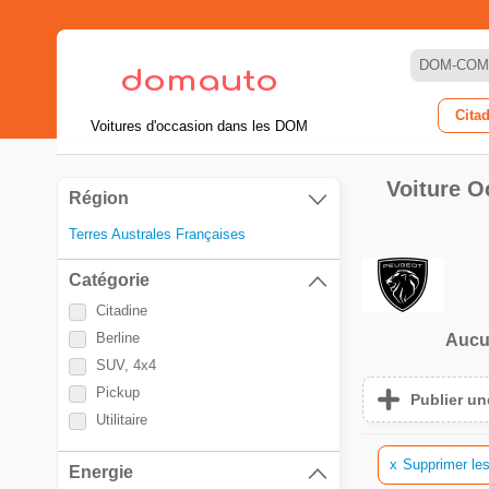
DOM-COM
Cita
Voitures d'occasion dans les DOM
Voiture 
Région
Terres Australes Françaises
Catégorie
Citadine
Berline
Aucu
SUV, 4x4
Pickup
Publier u
Utilitaire
x
Supprimer les
Energie