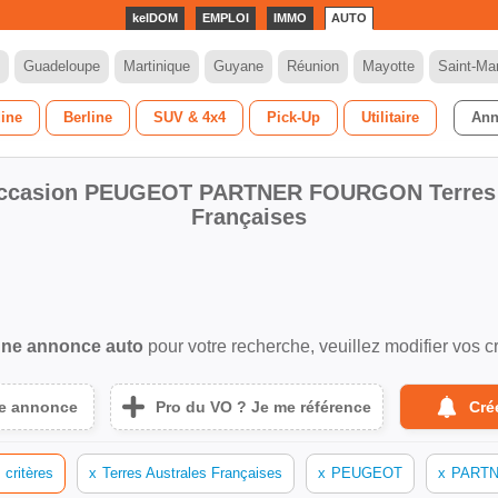
kelDOM
EMPLOI
IMMO
AUTO
Guadeloupe
Martinique
Guyane
Réunion
Mayotte
Saint-Mar
dine
Berline
SUV & 4x4
Pick-Up
Utilitaire
Ann
Occasion PEUGEOT PARTNER FOURGON Terres 
Françaises
ne annonce auto
pour votre recherche, veuillez modifier vos cr
ne annonce
Pro du VO ? Je me référence
Cré
 critères
x
Terres Australes Françaises
x
PEUGEOT
x
PART