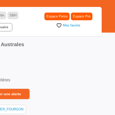
tin
SBH
Espace Perso
Espace Pro
Mes favoris
uaire
Australes
itères
er une alerte
NER_FOURGON