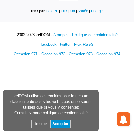
Trier par
Date ▼
|
Prix
|
Km
|
Année
|
Energie
2002-2026 kelDOM -
A propos
-
Politique de confidentialité
facebook
-
twitter
-
Flux RSSS
Occasion 971
-
Occasion 972
-
Occasion 973
-
Occasion 974
kelDOM utilise des cookies pour la mesure
d'audience de ses sites web, ceux-ci ne seront
utilisés que si vous y consentez
Consultez notre politique de confidentialité
Refuser
Accepter