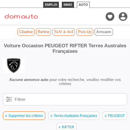
EMPLOI
IMMO
AUTO
Citadine
Berline
SUV & 4x4
Pick-Up
Annuaire
Voiture Occasion PEUGEOT RIFTER Terres Australes
Françaises
Aucune annonce auto
pour votre recherche, veuillez modifier vos
critères
Filtrer
x
Supprimer les critères
x
Terres Australes Françaises
x
PEUGEOT
x
RIFTER