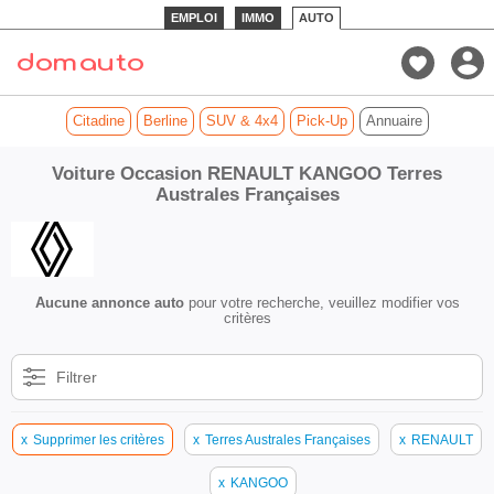
EMPLOI
IMMO
AUTO
Citadine
Berline
SUV & 4x4
Pick-Up
Annuaire
Voiture Occasion RENAULT KANGOO Terres
Australes Françaises
Aucune annonce auto
pour votre recherche, veuillez modifier vos
critères
Filtrer
x
Supprimer les critères
x
Terres Australes Françaises
x
RENAULT
x
KANGOO