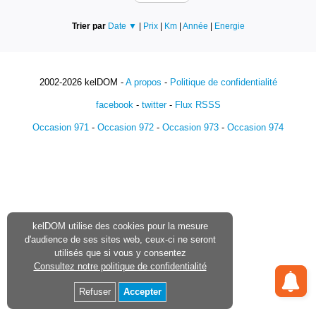
Trier par
Date ▼
|
Prix
|
Km
|
Année
|
Energie
2002-2026 kelDOM -
A propos
-
Politique de confidentialité
facebook
-
twitter
-
Flux RSSS
Occasion 971
-
Occasion 972
-
Occasion 973
-
Occasion 974
kelDOM utilise des cookies pour la mesure
d'audience de ses sites web, ceux-ci ne seront
utilisés que si vous y consentez
Consultez notre politique de confidentialité
Refuser
Accepter