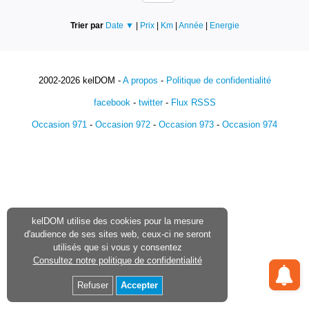
Trier par
Date ▼
|
Prix
|
Km
|
Année
|
Energie
2002-2026 kelDOM -
A propos
-
Politique de confidentialité
facebook
-
twitter
-
Flux RSSS
Occasion 971
-
Occasion 972
-
Occasion 973
-
Occasion 974
kelDOM utilise des cookies pour la mesure
d'audience de ses sites web, ceux-ci ne seront
utilisés que si vous y consentez
Consultez notre politique de confidentialité
Refuser
Accepter