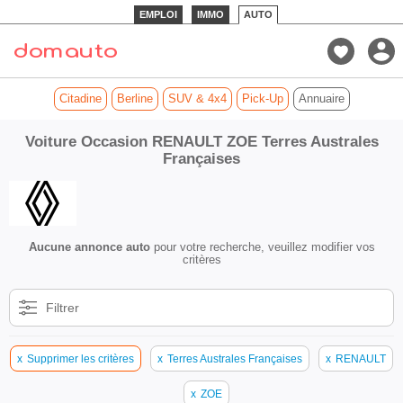
EMPLOI
IMMO
AUTO
Citadine
Berline
SUV & 4x4
Pick-Up
Annuaire
Voiture Occasion RENAULT ZOE Terres Australes
Françaises
Aucune annonce auto
pour votre recherche, veuillez modifier vos
critères
Filtrer
x
Supprimer les critères
x
Terres Australes Françaises
x
RENAULT
x
ZOE