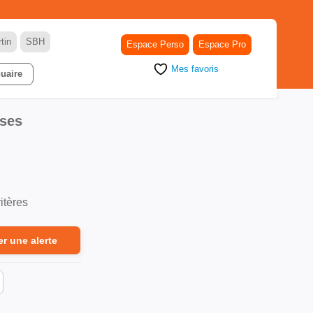
tin
SBH
Espace Perso
Espace Pro
Mes favoris
uaire
ises
itères
er une alerte