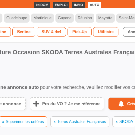
kelDOM
EMPLOI
IMMO
AUTO
Guadeloupe
Martinique
Guyane
Réunion
Mayotte
Saint-Mar
dine
Berline
SUV & 4x4
Pick-Up
Utilitaire
Ann
ture Occasion SKODA Terres Australes França
ne annonce auto
pour votre recherche, veuillez modifier vos cr
ne annonce
Pro du VO ? Je me référence
Cré
x
Supprimer les critères
x
Terres Australes Françaises
x
SKODA