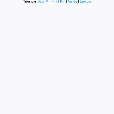
Trier par
Date ▼
|
Prix
|
Km
|
Année
|
Energie