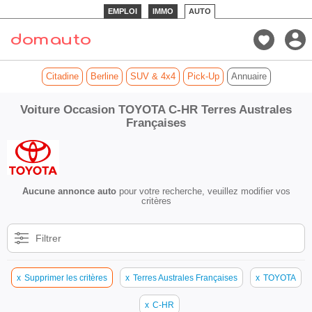
EMPLOI
IMMO
AUTO
Citadine
Berline
SUV & 4x4
Pick-Up
Annuaire
Voiture Occasion TOYOTA C-HR Terres Australes
Françaises
Aucune annonce auto
pour votre recherche, veuillez modifier vos
critères
Filtrer
x
Supprimer les critères
x
Terres Australes Françaises
x
TOYOTA
x
C-HR