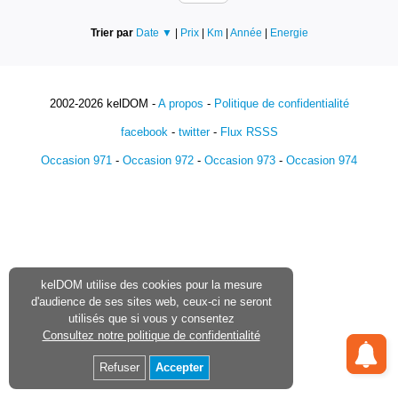
Trier par
Date ▼
|
Prix
|
Km
|
Année
|
Energie
2002-2026 kelDOM -
A propos
-
Politique de confidentialité
facebook
-
twitter
-
Flux RSSS
Occasion 971
-
Occasion 972
-
Occasion 973
-
Occasion 974
kelDOM utilise des cookies pour la mesure
d'audience de ses sites web, ceux-ci ne seront
utilisés que si vous y consentez
Consultez notre politique de confidentialité
Refuser
Accepter