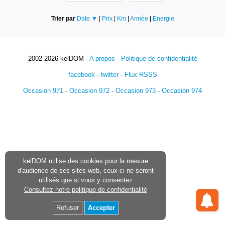
Trier par
Date ▼
|
Prix
|
Km
|
Année
|
Energie
2002-2026 kelDOM -
A propos
-
Politique de confidentialité
facebook
-
twitter
-
Flux RSSS
Occasion 971
-
Occasion 972
-
Occasion 973
-
Occasion 974
kelDOM utilise des cookies pour la mesure
d'audience de ses sites web, ceux-ci ne seront
utilisés que si vous y consentez
Consultez notre politique de confidentialité
Refuser
Accepter