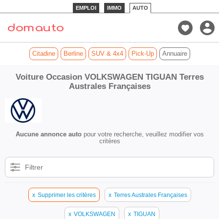
EMPLOI
IMMO
AUTO
Citadine
Berline
SUV & 4x4
Pick-Up
Annuaire
Voiture Occasion VOLKSWAGEN TIGUAN Terres
Australes Françaises
Aucune annonce auto
pour votre recherche, veuillez modifier vos
critères
Filtrer
x
Supprimer les critères
x
Terres Australes Françaises
x
VOLKSWAGEN
x
TIGUAN