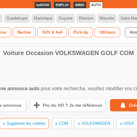
kelDOM
EMPLOI
IMMO
AUTO
Guadeloupe
Martinique
Guyane
Réunion
Mayotte
Saint-Mar
dine
Berline
SUV & 4x4
Pick-Up
Utilitaire
Ann
Voiture Occasion VOLKSWAGEN GOLF COM
ne annonce auto
pour votre recherche, veuillez modifier vos cr
ne annonce
Pro du VO ? Je me référence
Cré
x
Supprimer les critères
x
COM
x
VOLKSWAGEN
x
GOLF