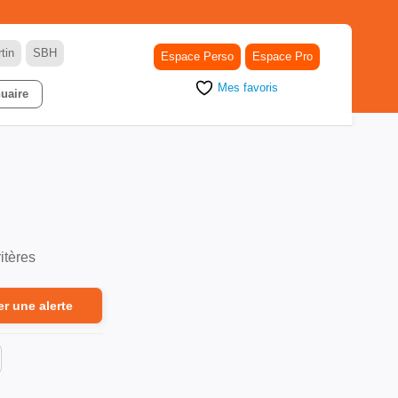
tin
SBH
Espace Perso
Espace Pro
Mes favoris
uaire
itères
er une alerte