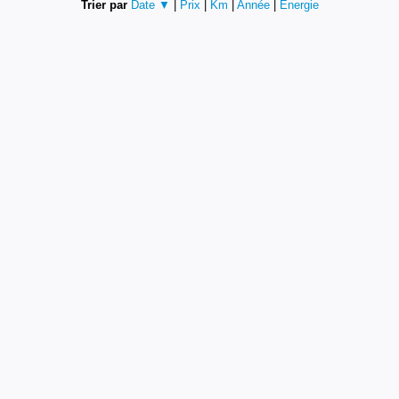
Trier par
Date ▼
|
Prix
|
Km
|
Année
|
Energie