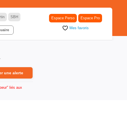
tin
SBH
Espace Perso
Espace Pro
Mes favoris
uaire
.
er une alerte
oeur" liés aux