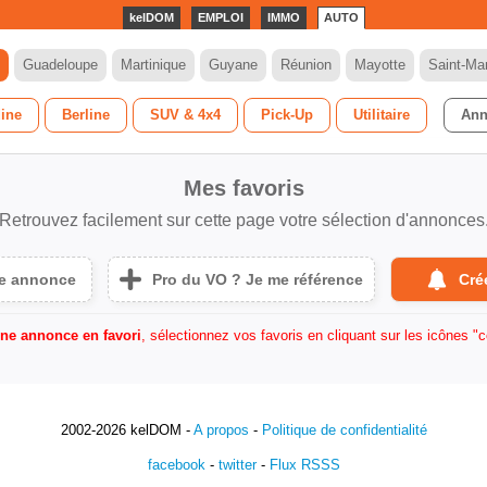
kelDOM
EMPLOI
IMMO
AUTO
Guadeloupe
Martinique
Guyane
Réunion
Mayotte
Saint-Mar
dine
Berline
SUV & 4x4
Pick-Up
Utilitaire
Ann
Mes favoris
Retrouvez facilement sur cette page votre sélection d'annonces
ne annonce
Pro du VO ? Je me référence
Cré
ne annonce en favori
, sélectionnez vos favoris en cliquant sur les icônes "c
2002-2026 kelDOM -
A propos
-
Politique de confidentialité
facebook
-
twitter
-
Flux RSSS