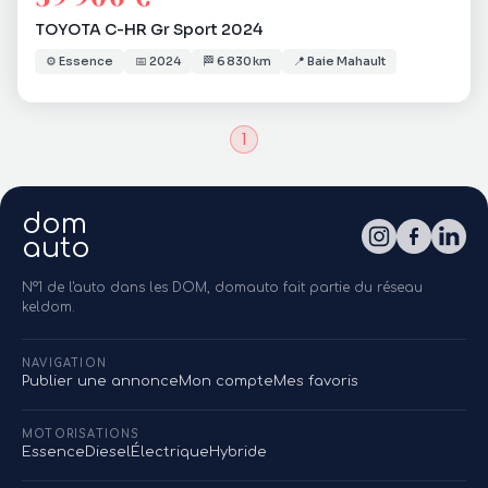
TOYOTA C-HR Gr Sport 2024
⚙️
Essence
📅
2024
🏁
6 830 km
📍
Baie Mahault
1
dom
auto
N°1 de l'auto dans les DOM, domauto fait partie du réseau
keldom.
NAVIGATION
Publier une annonce
Mon compte
Mes favoris
MOTORISATIONS
Essence
Diesel
Électrique
Hybride