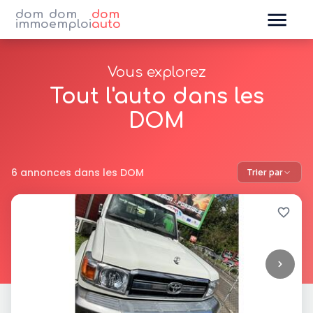
dom
dom
dom
immo
emploi
auto
Vous explorez
Tout l'auto dans les
DOM
6 annonces dans les DOM
Trier par