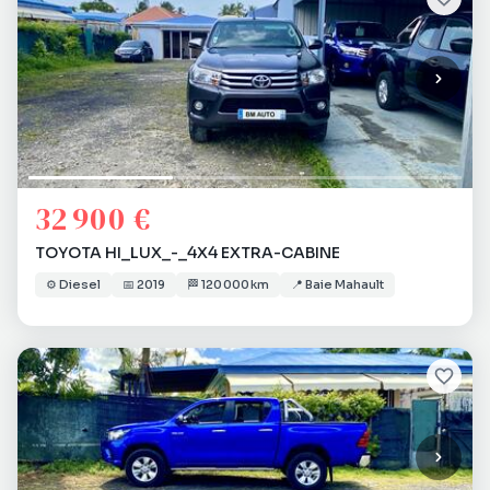
32 900 €
TOYOTA HI_LUX_-_4X4 EXTRA-CABINE
⚙️
Diesel
📅
2019
🏁
120 000 km
📍
Baie Mahault