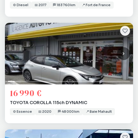
⚙️
Diesel
📅
2017
🏁
183 760 km
📍
Fort de France
16 990 €
TOYOTA COROLLA 115ch DYNAMIC
⚙️
Essence
📅
2020
🏁
48 000 km
📍
Baie Mahault