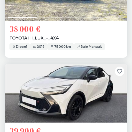
38 000 €
TOYOTA HI_LUX_-_4X4
⚙️
Diesel
📅
2019
🏁
75 000 km
📍
Baie Mahault
39 900 €