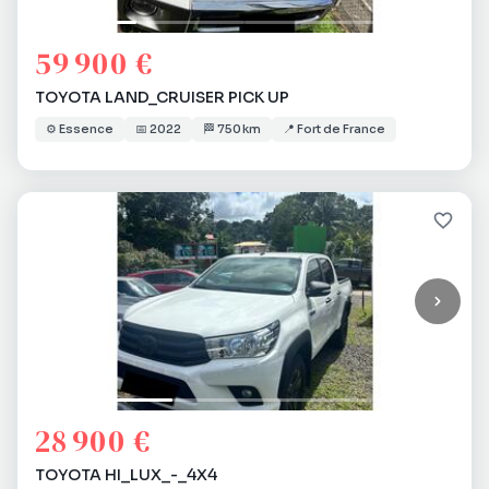
59 900 €
TOYOTA LAND_CRUISER PICK UP
⚙️
Essence
📅
2022
🏁
750 km
📍
Fort de France
28 900 €
TOYOTA HI_LUX_-_4X4