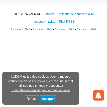
2002-2026 kelDOM -
A propos
-
Politique de confidentialité
facebook
-
twitter
-
Flux RSSS
Occasion 971
-
Occasion 972
-
Occasion 973
-
Occasion 974
kelDOM utilise des cookies pour la mesure
d'audience de ses sites web, ceux-ci ne seront
utilisés que si vous y consentez
Consultez notre politique de confidentialité
Refuser
Accepter