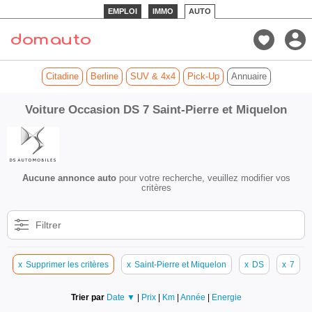
EMPLOI
IMMO
AUTO
Citadine
Berline
SUV & 4x4
Pick-Up
Annuaire
Voiture Occasion DS 7 Saint-Pierre et Miquelon
Aucune annonce auto
pour votre recherche, veuillez modifier vos
critères
Filtrer
x
Supprimer les critères
x
Saint-Pierre et Miquelon
x
DS
x
7
Trier par
Date ▼
|
Prix
|
Km
|
Année
|
Energie