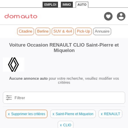
EMPLOI
IMMO
AUTO
Citadine
Berline
SUV & 4x4
Pick-Up
Annuaire
Voiture Occasion RENAULT CLIO Saint-Pierre et
Miquelon
Aucune annonce auto
pour votre recherche, veuillez modifier vos
critères
Filtrer
x
Supprimer les critères
x
Saint-Pierre et Miquelon
x
RENAULT
x
CLIO