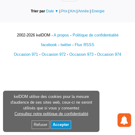
Trier par
Date ▼
|
Prix
|
Km
|
Année
|
Energie
2002-2026 kelDOM -
A propos
-
Politique de confidentialité
facebook
-
twitter
-
Flux RSSS
Occasion 971
-
Occasion 972
-
Occasion 973
-
Occasion 974
kelDOM utilise des cookies pour la mesure
d'audience de ses sites web, ceux-ci ne seront
utilisés que si vous y consentez
Consultez notre politique de confidentialité
Refuser
Accepter