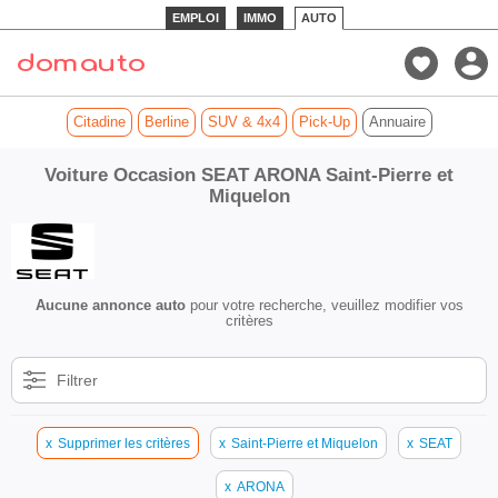
EMPLOI
IMMO
AUTO
Citadine
Berline
SUV & 4x4
Pick-Up
Annuaire
Voiture Occasion SEAT ARONA Saint-Pierre et
Miquelon
Aucune annonce auto
pour votre recherche, veuillez modifier vos
critères
Filtrer
x
Supprimer les critères
x
Saint-Pierre et Miquelon
x
SEAT
x
ARONA