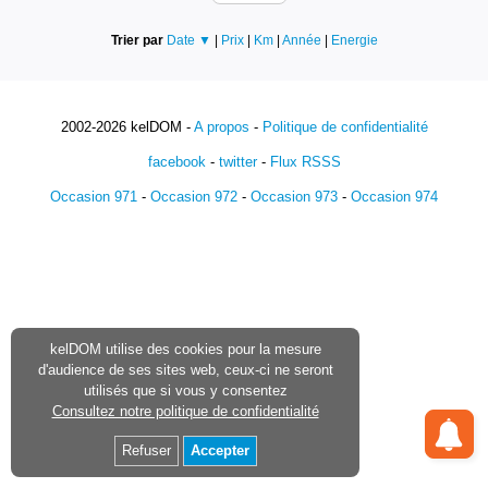
Trier par
Date ▼
|
Prix
|
Km
|
Année
|
Energie
2002-2026 kelDOM -
A propos
-
Politique de confidentialité
facebook
-
twitter
-
Flux RSSS
Occasion 971
-
Occasion 972
-
Occasion 973
-
Occasion 974
kelDOM utilise des cookies pour la mesure
d'audience de ses sites web, ceux-ci ne seront
utilisés que si vous y consentez
Consultez notre politique de confidentialité
Refuser
Accepter