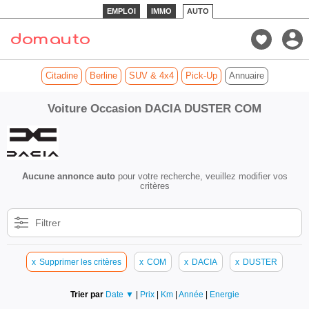
EMPLOI
IMMO
AUTO
Citadine
Berline
SUV & 4x4
Pick-Up
Annuaire
Voiture Occasion DACIA DUSTER COM
Aucune annonce auto
pour votre recherche, veuillez modifier vos
critères
Filtrer
x
Supprimer les critères
x
COM
x
DACIA
x
DUSTER
Trier par
Date ▼
|
Prix
|
Km
|
Année
|
Energie