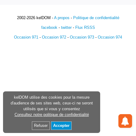
2002-2026 kelDOM -
A propos
-
Politique de confidentialité
facebook
-
twitter
-
Flux RSSS
Occasion 971
-
Occasion 972
-
Occasion 973
-
Occasion 974
kelDOM utilise des cookies pour la mesure
d'audience de ses sites web, ceux-ci ne seront
utilisés que si vous y consentez
Consultez notre politique de confidentialité
Refuser
Accepter