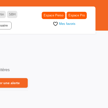
tin
SBH
Espace Perso
Espace Pro
Mes favoris
uaire
itères
er une alerte