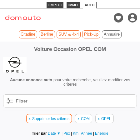
EMPLOI
IMMO
AUTO
Citadine
Berline
SUV & 4x4
Pick-Up
Annuaire
Voiture Occasion OPEL COM
Aucune annonce auto
pour votre recherche, veuillez modifier vos
critères
Filtrer
x
Supprimer les critères
x
COM
x
OPEL
Trier par
Date ▼
|
Prix
|
Km
|
Année
|
Energie