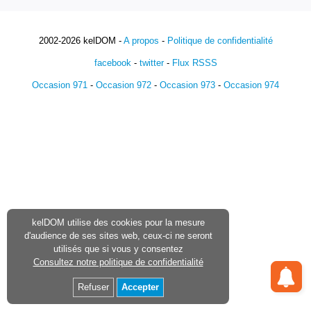
2002-2026 kelDOM -
A propos
-
Politique de confidentialité
facebook
-
twitter
-
Flux RSSS
Occasion 971
-
Occasion 972
-
Occasion 973
-
Occasion 974
kelDOM utilise des cookies pour la mesure
d'audience de ses sites web, ceux-ci ne seront
utilisés que si vous y consentez
Consultez notre politique de confidentialité
Refuser
Accepter